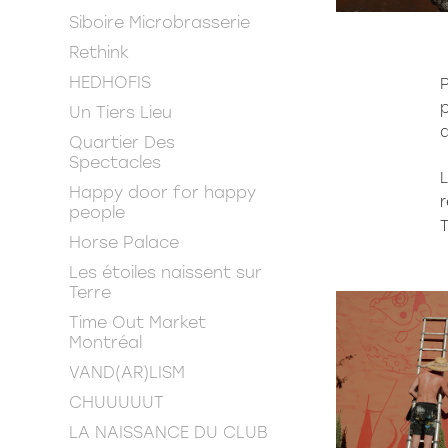
Siboire Microbrasserie
Rethink
HEDHOFIS
P
p
Un Tiers Lieu
Quartier Des
Spectacles
L
Happy door for happy
people
T
Horse Palace
Les étoiles naissent sur
Terre
Time Out Market
Montréal
VAND(AR)LISM
CHUUUUUT
LA NAISSANCE DU CLUB