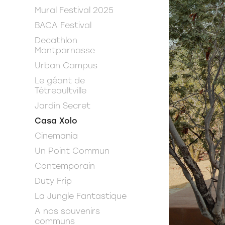
Mural Festival 2025
BACA Festival
Decathlon
Montparnasse
Urban Campus
Le géant de
Tétreaultville
Jardin Secret
Casa Xolo
Cinemania
Un Point Commun
Contemporain
Duty Frip
La Jungle Fantastique
A nos souvenirs
communs