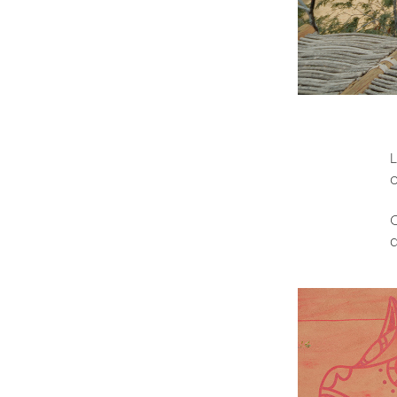
c
C
a