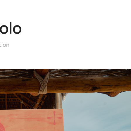
olo
tion