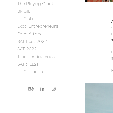
The Playing Giant
BRIGIL
Le Club
C
Expo Entrepreneurs
q
Face à face
P
s
SAT Fest 2022
SAT 2022
C
Trois rendez-vous
m
SAT x EE21
M
Le Cabanon