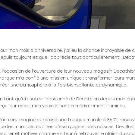
our mon mois d’anniversaire, j’ai eu la chance incroyable d
epuis toujours et que j’apprécie tout particulièrement : Deca
 l’occasion de l’ouverture de leur nouveau magasin Decathlon
arque m’a confié une mission unique : transformer leurs murs 
réer une atmosphère à la fois bienveillante et dynamique.
n tant qu’utilisateur passionné de Decathlon depuis mon enfa
eçu leur email, mes yeux se sont immédiatement illuminés.
’ai alors imaginé et réalisé une fresque murale à 360°, recouv
ue les murs des cabines d’essayage et des caisses. Des illus
nspirer et motiver chaque visiteur à retrouver le plaisir du sp