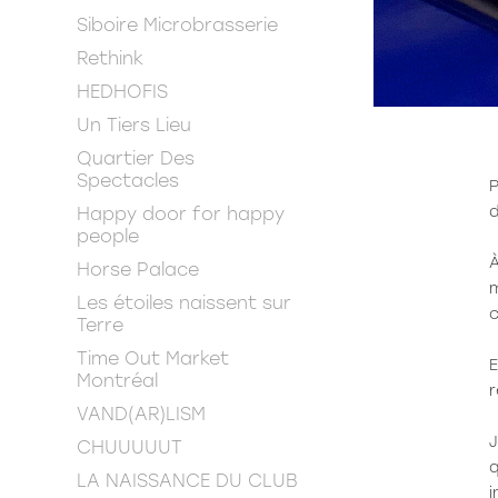
Siboire Microbrasserie
Rethink
HEDHOFIS
Un Tiers Lieu
Quartier Des
Spectacles
P
Happy door for happy
d
people
À
Horse Palace
m
Les étoiles naissent sur
c
Terre
Time Out Market
E
Montréal
r
VAND(AR)LISM
J
CHUUUUUT
q
LA NAISSANCE DU CLUB
i