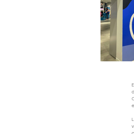
E
d
C
e
L
v
c