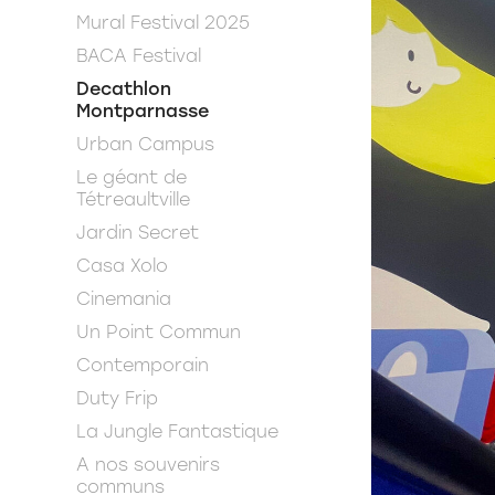
Mural Festival 2025
BACA Festival
Decathlon
Montparnasse
Urban Campus
Le géant de
Tétreaultville
Jardin Secret
Casa Xolo
Cinemania
Un Point Commun
Contemporain
Duty Frip
La Jungle Fantastique
A nos souvenirs
communs