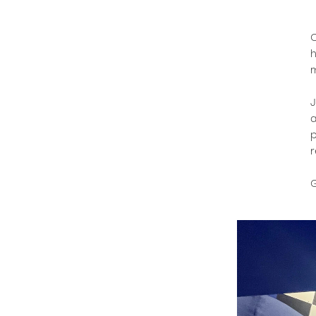
C
h
m
J
a
p
r
G